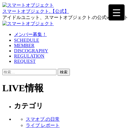
Skip
to
スマートオブジェクト.【公式】
the
アイドルユニット、スマートオブジェクト.の公式webサイト
content
メンバー募集！
SCHEDULE
MEMBER
DISCOGRAPHY
REGULATION
REQUEST
検
索:
LIVE情報
カテゴリ
スマオブ.の日常
ライブ レポート