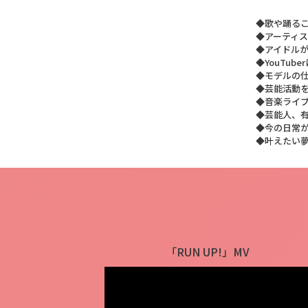
◆歌や踊る
◆アーティ
◆アイドル
◆YouTub
◆モデルの
◆芸能活動
◆音楽ライ
◆芸能人、
◆今の日常
◆叶えたい
「RUN UP!」MV