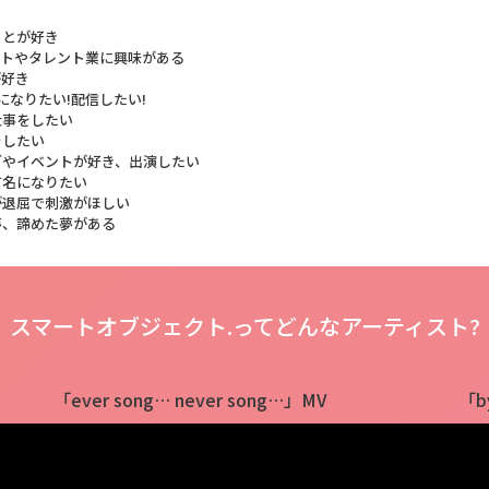
ことが好き
ストやタレント業に興味がある
が好き
erになりたい!配信したい!
仕事をしたい
をしたい
ブやイベントが好き、出演したい
有名になりたい
が退屈で刺激がほしい
夢、諦めた夢がある
スマートオブジェクト.ってどんなアーティスト?
「ever song… never song…」MV
「by