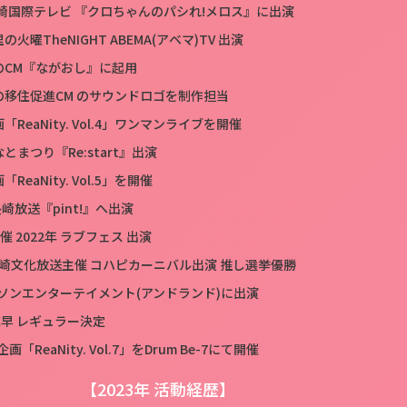
 長崎国際テレビ 『クロちゃんのパシれ!メロス』に出演
の火曜TheNIGHT ABEMA(アベマ)TV 出演
のCM『ながおし』に起用
の移住促進CM のサウンドロゴを制作担当
「ReaNity. Vol.4」ワンマンライブを開催
とまつり『Re:start』出演
ReaNity. Vol.5」を開催
 長崎放送『pint!』へ出演
主催 2022年 ラブフェス 出演
C長崎文化放送主催 コハピカーニバル出演 推し選挙優勝
ーソンエンターテイメント(アンドランド)に出演
諫早 レギュラー決定
「ReaNity. Vol.7」をDrum Be-7にて開催
【2023年 活動経歴】