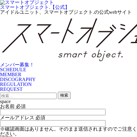
Skip
to
スマートオブジェクト.【公式】
the
アイドルユニット、スマートオブジェクト.の公式webサイト
content
メンバー募集！
SCHEDULE
MEMBER
DISCOGRAPHY
REGULATION
REQUEST
検
索:
space
お名前
必須
メールアドレス
必須
※確認画面はありません。そのまま送信されますのでご注意く
ださい。