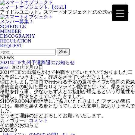
Skip
to
スマートオブジェクト.【公式】
the
アイドルユニット、スマートオブジェクト.の公式webサイト
content
メンバー募集！
SCHEDULE
MEMBER
DISCOGRAPHY
REGULATION
REQUEST
検
索:
NEWS
2021年TIF九州予選辞退のお知らせ
aosa
|
2021年8月12日
2021年TIFの出場をかけて挑戦させていただいておりました二
次予選につきまして、辞退をさせていただきました。
理由としまして福岡で行われる予定の選考ライブが福岡の緊急
事態宣言の時期と重なりオンライン配信とはいえ、県をまたぐ
移動を伴う事、少なからず人との接触が増えるという可能性を
考慮し、辞退をさせていただきました。
SHOWROOMの配信等にご協力いただきましたファンの皆様
には、期待を裏切る形となってしまい大変申し訳ありませんで
した。
どうぞご理解のほどよろしくお願いいたします。
カテゴリー:
|
コメント
その他のお知らせ
2026.5.9
『オリジン』のMVを公開しました…